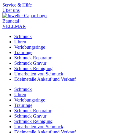
Zum
Service & Hilfe
Inhalt
Über uns
springen
Baunatal
VELLMAR
Schmuck
Uhren
Verlobungsringe
Trauringe
Schmuck Reparatur
Schmuck Gravur
Schmuck Reinigung
Umarbeiten von Schmuck
Edelmetalle Ankauf und Verkauf
Schmuck
Uhren
Verlobungsringe
Trauringe
Schmuck Reparatur
Schmuck Gravur
Schmuck Reinigung
Umarbeiten von Schmuck
Edelmetalle Ankauf und Verkauf