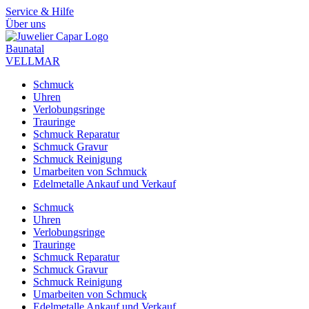
Zum
Service & Hilfe
Inhalt
Über uns
springen
Baunatal
VELLMAR
Schmuck
Uhren
Verlobungsringe
Trauringe
Schmuck Reparatur
Schmuck Gravur
Schmuck Reinigung
Umarbeiten von Schmuck
Edelmetalle Ankauf und Verkauf
Schmuck
Uhren
Verlobungsringe
Trauringe
Schmuck Reparatur
Schmuck Gravur
Schmuck Reinigung
Umarbeiten von Schmuck
Edelmetalle Ankauf und Verkauf