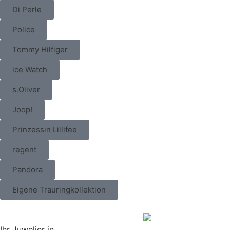
Di Perle
Police
Tommy Hilfiger
ice Watch
s.Oliver
Joop!
Prinzessin Lillifee
regent
Pandora
Eigene Trauringkollektion
Ihr Juwelier in