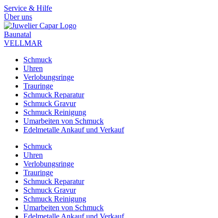
Zum
Service & Hilfe
Inhalt
Über uns
springen
Baunatal
VELLMAR
Schmuck
Uhren
Verlobungsringe
Trauringe
Schmuck Reparatur
Schmuck Gravur
Schmuck Reinigung
Umarbeiten von Schmuck
Edelmetalle Ankauf und Verkauf
Schmuck
Uhren
Verlobungsringe
Trauringe
Schmuck Reparatur
Schmuck Gravur
Schmuck Reinigung
Umarbeiten von Schmuck
Edelmetalle Ankauf und Verkauf