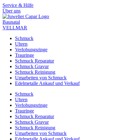
Zum
Service & Hilfe
Inhalt
Über uns
springen
Baunatal
VELLMAR
Schmuck
Uhren
Verlobungsringe
Trauringe
Schmuck Reparatur
Schmuck Gravur
Schmuck Reinigung
Umarbeiten von Schmuck
Edelmetalle Ankauf und Verkauf
Schmuck
Uhren
Verlobungsringe
Trauringe
Schmuck Reparatur
Schmuck Gravur
Schmuck Reinigung
Umarbeiten von Schmuck
Edelmetalle Ankauf und Verkauf