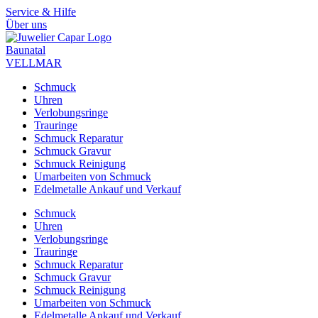
Zum
Service & Hilfe
Inhalt
Über uns
springen
Baunatal
VELLMAR
Schmuck
Uhren
Verlobungsringe
Trauringe
Schmuck Reparatur
Schmuck Gravur
Schmuck Reinigung
Umarbeiten von Schmuck
Edelmetalle Ankauf und Verkauf
Schmuck
Uhren
Verlobungsringe
Trauringe
Schmuck Reparatur
Schmuck Gravur
Schmuck Reinigung
Umarbeiten von Schmuck
Edelmetalle Ankauf und Verkauf