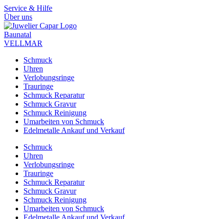
Zum
Service & Hilfe
Inhalt
Über uns
springen
Baunatal
VELLMAR
Schmuck
Uhren
Verlobungsringe
Trauringe
Schmuck Reparatur
Schmuck Gravur
Schmuck Reinigung
Umarbeiten von Schmuck
Edelmetalle Ankauf und Verkauf
Schmuck
Uhren
Verlobungsringe
Trauringe
Schmuck Reparatur
Schmuck Gravur
Schmuck Reinigung
Umarbeiten von Schmuck
Edelmetalle Ankauf und Verkauf