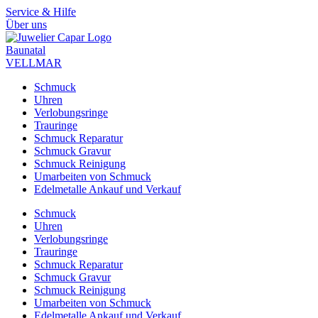
Zum
Service & Hilfe
Inhalt
Über uns
springen
Baunatal
VELLMAR
Schmuck
Uhren
Verlobungsringe
Trauringe
Schmuck Reparatur
Schmuck Gravur
Schmuck Reinigung
Umarbeiten von Schmuck
Edelmetalle Ankauf und Verkauf
Schmuck
Uhren
Verlobungsringe
Trauringe
Schmuck Reparatur
Schmuck Gravur
Schmuck Reinigung
Umarbeiten von Schmuck
Edelmetalle Ankauf und Verkauf