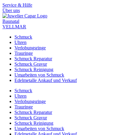
Zum
Service & Hilfe
Inhalt
Über uns
springen
Baunatal
VELLMAR
Schmuck
Uhren
Verlobungsringe
Trauringe
Schmuck Reparatur
Schmuck Gravur
Schmuck Reinigung
Umarbeiten von Schmuck
Edelmetalle Ankauf und Verkauf
Schmuck
Uhren
Verlobungsringe
Trauringe
Schmuck Reparatur
Schmuck Gravur
Schmuck Reinigung
Umarbeiten von Schmuck
Edelmetalle Ankauf und Verkauf