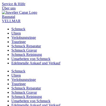
Zum
Service & Hilfe
Inhalt
Über uns
springen
Baunatal
VELLMAR
Schmuck
Uhren
Verlobungsringe
Trauringe
Schmuck Reparatur
Schmuck Gravur
Schmuck Reinigung
Umarbeiten von Schmuck
Edelmetalle Ankauf und Verkauf
Schmuck
Uhren
Verlobungsringe
Trauringe
Schmuck Reparatur
Schmuck Gravur
Schmuck Reinigung
Umarbeiten von Schmuck
Edelmetalle Ankauf und Verkauf