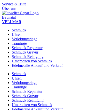
Zum
Service & Hilfe
Inhalt
Über uns
springen
Baunatal
VELLMAR
Schmuck
Uhren
Verlobungsringe
Trauringe
Schmuck Reparatur
Schmuck Gravur
Schmuck Reinigung
Umarbeiten von Schmuck
Edelmetalle Ankauf und Verkauf
Schmuck
Uhren
Verlobungsringe
Trauringe
Schmuck Reparatur
Schmuck Gravur
Schmuck Reinigung
Umarbeiten von Schmuck
Edelmetalle Ankauf und Verkauf