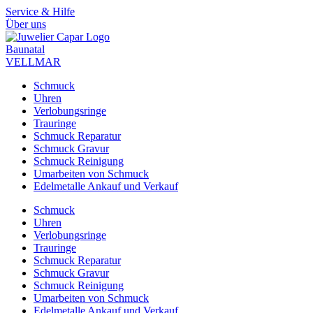
Zum
Service & Hilfe
Inhalt
Über uns
springen
Baunatal
VELLMAR
Schmuck
Uhren
Verlobungsringe
Trauringe
Schmuck Reparatur
Schmuck Gravur
Schmuck Reinigung
Umarbeiten von Schmuck
Edelmetalle Ankauf und Verkauf
Schmuck
Uhren
Verlobungsringe
Trauringe
Schmuck Reparatur
Schmuck Gravur
Schmuck Reinigung
Umarbeiten von Schmuck
Edelmetalle Ankauf und Verkauf