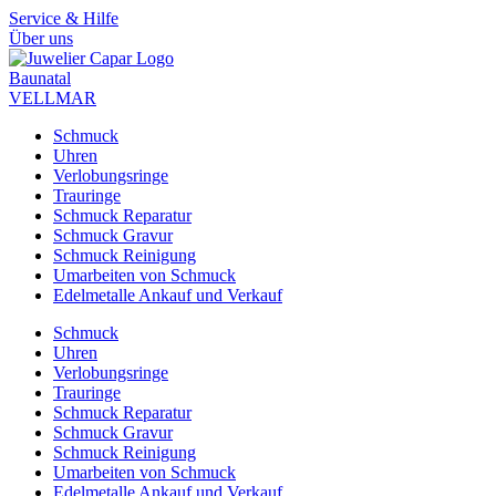
Zum
Service & Hilfe
Inhalt
Über uns
springen
Baunatal
VELLMAR
Schmuck
Uhren
Verlobungsringe
Trauringe
Schmuck Reparatur
Schmuck Gravur
Schmuck Reinigung
Umarbeiten von Schmuck
Edelmetalle Ankauf und Verkauf
Schmuck
Uhren
Verlobungsringe
Trauringe
Schmuck Reparatur
Schmuck Gravur
Schmuck Reinigung
Umarbeiten von Schmuck
Edelmetalle Ankauf und Verkauf