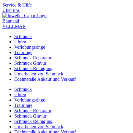
Zum
Service & Hilfe
Inhalt
Über uns
springen
Baunatal
VELLMAR
Schmuck
Uhren
Verlobungsringe
Trauringe
Schmuck Reparatur
Schmuck Gravur
Schmuck Reinigung
Umarbeiten von Schmuck
Edelmetalle Ankauf und Verkauf
Schmuck
Uhren
Verlobungsringe
Trauringe
Schmuck Reparatur
Schmuck Gravur
Schmuck Reinigung
Umarbeiten von Schmuck
Edelmetalle Ankauf und Verkauf